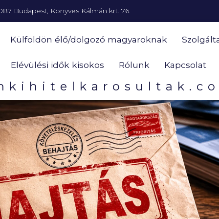
087 Budapest, Könyves Kálmán krt. 76.
Külföldön élő/dolgozó magyaroknak
Szolgált
Elévülési idők kisokos
Rólunk
Kapcsolat
nkihitelkarosultak.c