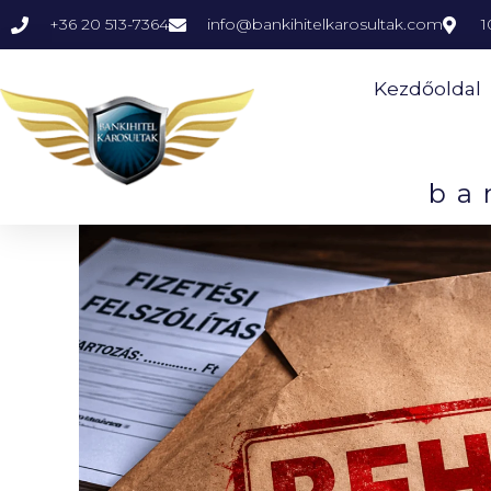
+36 20 513-7364
info@bankihitelkarosultak.com
1
Kezdőoldal
ba