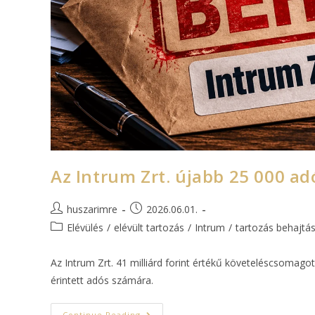
Az Intrum Zrt. újabb 25 000 adó
huszarimre
2026.06.01.
Elévülés
/
elévült tartozás
/
Intrum
/
tartozás behajtá
Az Intrum Zrt. 41 milliárd forint értékű követeléscsomagot
érintett adós számára.
Continue Reading