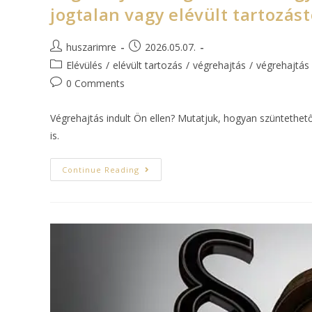
jogtalan vagy elévült tartozást
huszarimre
2026.05.07.
Elévülés
/
elévült tartozás
/
végrehajtás
/
végrehajtás
0 Comments
Végrehajtás indult Ön ellen? Mutatjuk, hogyan szüntethet
is.
Continue Reading