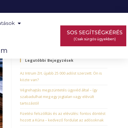
atások
SOS SEGÍTSÉGKÉRÉS
(Csak sürgős ügyekben)
om
Legutóbbi Bejegyzések
Az Intrum Zrt. újabb 25 000 adóst szerzett. Ön is
közte van?
Végrehajtás megszüntetés ügyvéd által – így
szabadulhat meg egy jogtalan vagy elévült
tartozástól
Fizetési felszólítás és az elévülés: fontos döntést
hozott a Kúria – kedvező fordulat az adósoknak