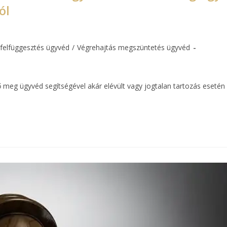
ól
 felfüggesztés ügyvéd
/
Végrehajtás megszüntetés ügyvéd
ő meg ügyvéd segítségével akár elévült vagy jogtalan tartozás esetén