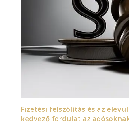
Fizetési felszólítás és az elévü
kedvező fordulat az adósokna