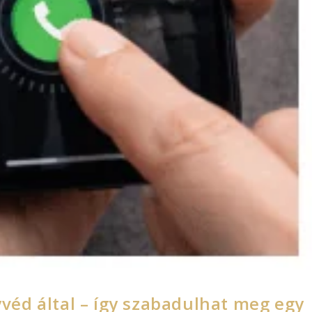
éd által – így szabadulhat meg egy