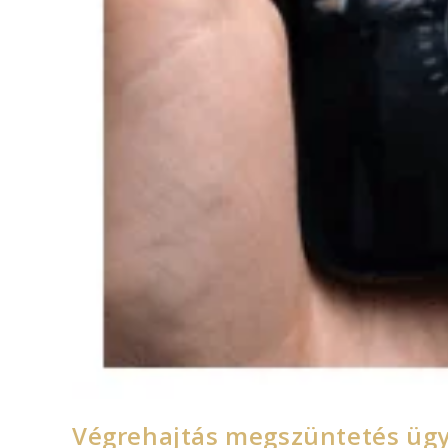
Végrehajtás megszüntetés ügyv