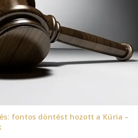
lés: fontos döntést hozott a Kúria –
k