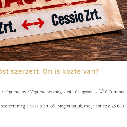
st szerzett. Ön is közte van?
s
/
végrehajtás
/
Végrehajtás megszüntetés ügyvéd
0 Comment
 szerzett meg a Cessio Zrt.-től. Megmutatjuk, mit jelent ez a 25 000