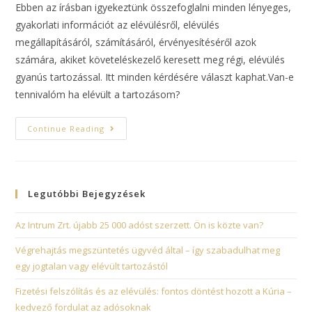
Ebben az írásban igyekeztünk összefoglalni minden lényeges,
gyakorlati információt az elévülésről, elévülés
megállapításáról, számításáról, érvényesítéséről azok
számára, akiket követeléskezelő keresett meg régi, elévülés
gyanús tartozással. Itt minden kérdésére választ kaphat.Van-e
tennivalóm ha elévült a tartozásom?
Continue Reading
Legutóbbi Bejegyzések
Az Intrum Zrt. újabb 25 000 adóst szerzett. Ön is közte van?
Végrehajtás megszüntetés ügyvéd által – így szabadulhat meg
egy jogtalan vagy elévült tartozástól
Fizetési felszólítás és az elévülés: fontos döntést hozott a Kúria –
kedvező fordulat az adósoknak