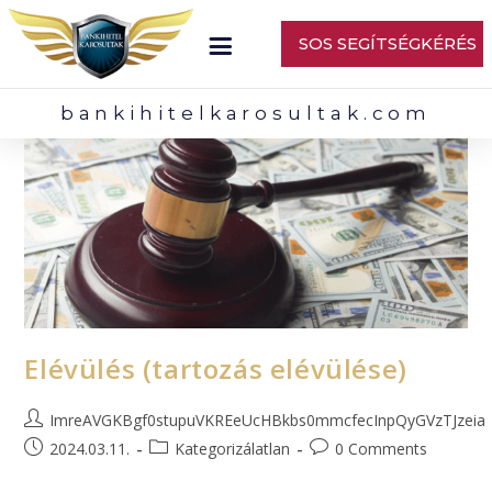
SOS SEGÍTSÉGKÉRÉS
bankihitelkarosultak.com
Elévülés (tartozás elévülése)
ImreAVGKBgf0stupuVKREeUcHBkbs0mmcfecInpQyGVzTJzeia
2024.03.11.
Kategorizálatlan
0 Comments