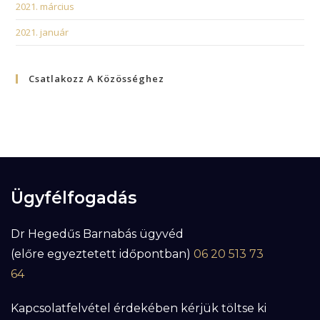
2021. március
2021. január
Csatlakozz A Közösséghez
Ügyfélfogadás
Dr Hegedűs Barnabás ügyvéd
(előre egyeztetett időpontban)
06 20 513 73
64
Kapcsolatfelvétel érdekében kérjük töltse ki