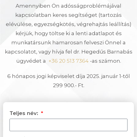
Amennyiben Ön adósságproblémájával
kapcsolatban keres segítséget (tartozás
elévülése, egyezségkötés, végrehajtás leállítás)
kérjük, hogy töltse ki a lenti adatlapot és
munkatársunk hamarosan felveszi Önnel a
kapcsolatot, vagy hívja fel dr. Hegedűs Barnabás
ügyvédet a
+36 20 513 7364
-as számon.
6 hónapos jogi képviselet díja 2025. január 1-től
299 900.- Ft.
Teljes név: