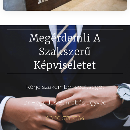
Megérdemli A
Szakszerű
Képviseletet
Kérje szakember segítségét
Dr Hegedűs Barnabás ügyvéd
06 20 513 7364