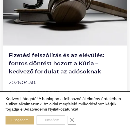
Fizetési felszólítás és az elévülés:
fontos döntést hozott a Kúria –
kedvező fordulat az adósoknak
2026.04.30.
A Kúria BH 2025.9.211. számú döntése
Kedves Látogató! A honlapon a felhasználói élmény érdekében
tisztázza: a fizetési felszólítás önmagában
sütiket alkalmazunk. Az oldal megfelelő működéséhez kérjük
nem szakítja meg az elévülést. Mutatjuk, mit
fogadja el
Adatvédelmi Nyilatkozatunkat
.
jelent ez az adósok számára.
Close GDPR Cookie Banner
Elfogadom
Elutasítom