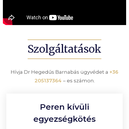
Szolgáltatások
Hívja Dr Hegedűs Barnabás ügyvédet a
+36
205137364
– es számon.
Peren kívüli
egyezségkötés