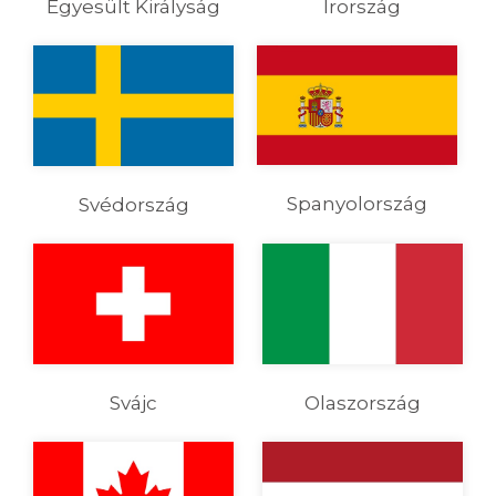
Egyesült Királyság
Írország
Spanyolország
Svédország
Svájc
Olaszország