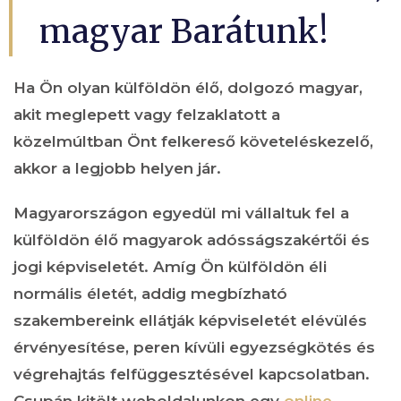
magyar Barátunk!
Ha Ön olyan külföldön élő, dolgozó magyar,
akit meglepett vagy felzaklatott a
közelmúltban Önt felkereső követeléskezelő,
akkor a legjobb helyen jár.
Magyarországon egyedül mi vállaltuk fel a
külföldön élő magyarok adósságszakértői és
jogi képviseletét. Amíg Ön külföldön éli
normális életét, addig megbízható
szakembereink ellátják képviseletét elévülés
érvényesítése, peren kívüli egyezségkötés és
végrehajtás felfüggesztésével kapcsolatban.
Csupán kitölt weboldalunkon egy
online