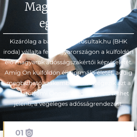
Magyarországon
egyedül mi
Kizárólag a bankihitelkárosultak.hu (BHK
iroda) vállalta fel Magyarországon a külföldön
élő magyarok adósságszakértői képviseletét.
Amíg Ön külföldön éli normális életét, addig
megbízható szakembereink elvégezik azt a
feladatot, ami Önnek a legnagyobb terhet
jelenti, a végeleges adósságrendezést.
01