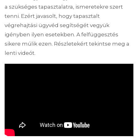
a szükséges tapasztalatra, ismeretekre szert
tenni. Ezért javasolt, hogy tapasztalt
végrehajtási ügyvéd segítségét vegyük
igényben ilyen esetekben. A felfüggesztés
sikere múlik ezen. Részletekért tekintse meg a
lenti videót.