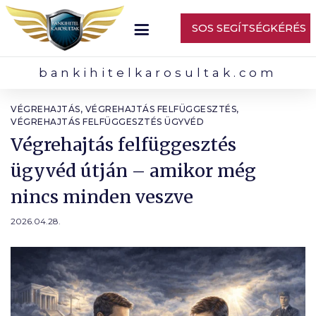
SOS SEGÍTSÉGKÉRÉS
bankihitelkarosultak.com
VÉGREHAJTÁS
,
VÉGREHAJTÁS FELFÜGGESZTÉS
,
VÉGREHAJTÁS FELFÜGGESZTÉS ÜGYVÉD
Végrehajtás felfüggesztés
ügyvéd útján – amikor még
nincs minden veszve
2026.04.28.