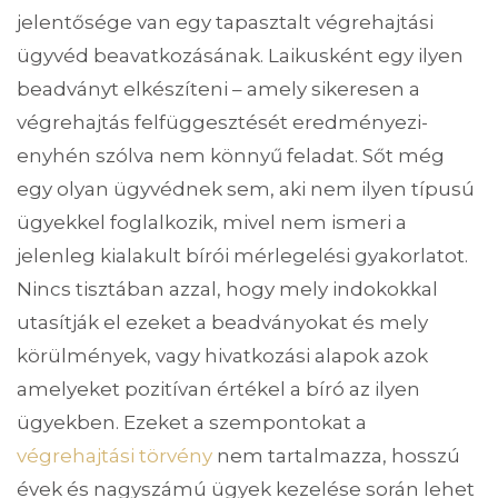
jelentősége van egy tapasztalt végrehajtási
ügyvéd beavatkozásának. Laikusként egy ilyen
beadványt elkészíteni – amely sikeresen a
végrehajtás felfüggesztését eredményezi-
enyhén szólva nem könnyű feladat. Sőt még
egy olyan ügyvédnek sem, aki nem ilyen típusú
ügyekkel foglalkozik, mivel nem ismeri a
jelenleg kialakult bírói mérlegelési gyakorlatot.
Nincs tisztában azzal, hogy mely indokokkal
utasítják el ezeket a beadványokat és mely
körülmények, vagy hivatkozási alapok azok
amelyeket pozitívan értékel a bíró az ilyen
ügyekben. Ezeket a szempontokat a
végrehajtási törvény
nem tartalmazza, hosszú
évek és nagyszámú ügyek kezelése során lehet