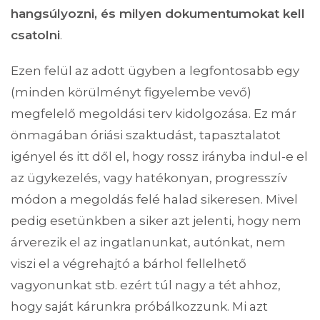
hangsúlyozni, és milyen dokumentumokat kell
csatolni
.
Ezen felül az adott ügyben a legfontosabb egy
(minden körülményt figyelembe vevő)
megfelelő megoldási terv kidolgozása. Ez már
önmagában óriási szaktudást, tapasztalatot
igényel és itt dől el, hogy rossz irányba indul-e el
az ügykezelés, vagy hatékonyan, progresszív
módon a megoldás felé halad sikeresen. Mivel
pedig esetünkben a siker azt jelenti, hogy nem
árverezik el az ingatlanunkat, autónkat, nem
viszi el a végrehajtó a bárhol fellelhető
vagyonunkat stb. ezért túl nagy a tét ahhoz,
hogy saját kárunkra próbálkozzunk. Mi azt