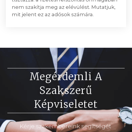
nem szakítja meg az elévülést. Mutatjuk,
mit jelent ez az adósok számára.
Megérdemli A
Szakszerű
Képviseletet
Kérje szakembereink segítségét