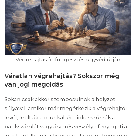
Végrehajtás felfüggesztés ügyvéd útján
Váratlan végrehajtás? Sokszor még
van jogi megoldás
Sokan csak akkor szembesülnek a helyzet
súlyával, amikor már megérkezik a végrehajtói
levél, letiltják a munkabért, inkasszózzák a
bankszámlát vagy árverés veszélye fenyegeti az
ingatlant. Ilyenkor könnyű azt érezni, hogy már