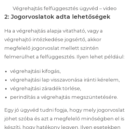
Végrehajtás felfüggesztés ügyvéd – video
2: Jogorvoslatok adta lehetőségek
Ha a végrehajtás alapja vitatható, vagy a
végrehajtó intézkedése jogsértő, akkor
megfelelő jogorvoslat mellett szintén
felmerülhet a felfüggesztés. Ilyen lehet például:
végrehajtási kifogás,
végrehajtási lap visszavonása iránti kérelem,
végrehajtási záradék törlése,
perindítás a végrehajtás megszüntetésére.
Egy jó ügyvéd tudni fogja, hogy mely jogorvoslat
jöhet szóba és azt a megfelelő minőségben el is
készíti, hogy hatékony legyen. Ilyen esetekben