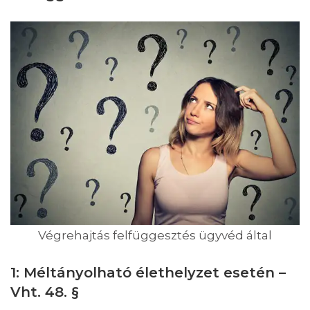
Végrehajtás felfüggesztés ügyvéd által
1: Méltányolható élethelyzet esetén –
Vht. 48. §