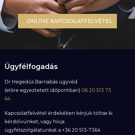
ONLINE KAPCSOLATFELVÉTEL
Ügyfélfogadás
Dr Hegedűs Barnabás ügyvéd
(előre egyeztetett időpontban)
06 20 513 73
64
Kapcsolatfelvétel érdekében kérjük töltse ki
kérdőívünket, vagy hívja
ügyfélszolgálatunkat a +36 20 513-7364