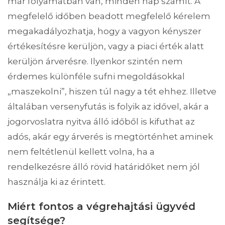
már folyamatban van, minden nap számít. A
megfelelő időben beadott megfelelő kérelem
megakadályozhatja, hogy a vagyon kényszer
értékesítésre kerüljön, vagy a piaci érték alatt
kerüljön árverésre. Ilyenkor szintén nem
érdemes különféle sufni megoldásokkal
„maszekolni”, hiszen túl nagy a tét ehhez. Illetve
általában versenyfutás is folyik az idővel, akár a
jogorvoslatra nyitva álló időből is kifuthat az
adós, akár egy árverés is megtörténhet aminek
nem feltétlenül kellett volna, ha a
rendelkezésre álló rövid határidőket nem jól
használja ki az érintett.
Miért fontos a végrehajtási ügyvéd
segítsége?