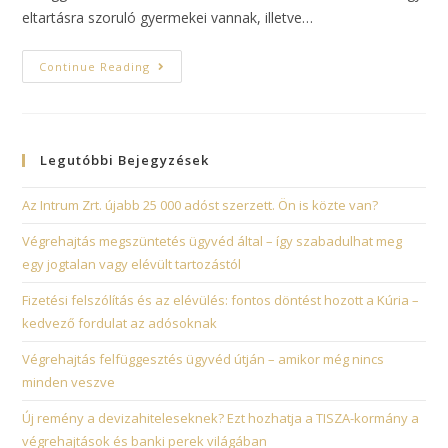
eltartásra szoruló gyermekei vannak, illetve…
Continue Reading
Legutóbbi Bejegyzések
Az Intrum Zrt. újabb 25 000 adóst szerzett. Ön is közte van?
Végrehajtás megszüntetés ügyvéd által – így szabadulhat meg
egy jogtalan vagy elévült tartozástól
Fizetési felszólítás és az elévülés: fontos döntést hozott a Kúria –
kedvező fordulat az adósoknak
Végrehajtás felfüggesztés ügyvéd útján – amikor még nincs
minden veszve
Új remény a devizahiteleseknek? Ezt hozhatja a TISZA-kormány a
végrehajtások és banki perek világában