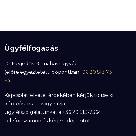
Ügyfélfogadás
Dr Hegedűs Barnabás ügyvéd
(előre egyeztetett időpontban)
06 20 513 73
64
Kapcsolatfelvétel érdekében kérjük töltse ki
kérdőívünket, vagy hívja
ügyfélszolgálatunkat a +36 20 513-7364
telefonszámon és kérjen időpontot.