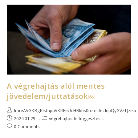
A végrehajtás alól mentes
jövedelem/juttatások￼
ImreAVGKBgf0stupuVKREeUcHBkbs0mmcfecInpQyGVzTJzeia
2024.01.29.
végrehajtás felfüggesztés
0 Comments