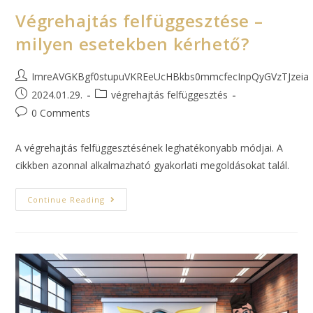
Végrehajtás felfüggesztése –
milyen esetekben kérhető?
ImreAVGKBgf0stupuVKREeUcHBkbs0mmcfecInpQyGVzTJzeia
2024.01.29.
végrehajtás felfüggesztés
0 Comments
A végrehajtás felfüggesztésének leghatékonyabb módjai. A
cikkben azonnal alkalmazható gyakorlati megoldásokat talál.
Continue Reading