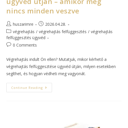
ügyvéd útján – amikor még
nincs minden veszve
huszarimre
2026.04.28.
végrehajtás
/
végrehajtás felfüggesztés
/
végrehajtás
felfüggesztés ügyvéd
0 Comments
Végrehajtás indult Ön ellen? Mutatjuk, mikor kérhető a
végrehajtás felfüggesztése ügyvéd útján, milyen esetekben
segíthet, és hogyan védheti meg vagyonát.
Continue Reading