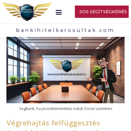
SOS SEGÍTSÉGKÉRÉS
bankihitelkarosultak.com
Segítünk, ha jövedelemletiltás indult Önnel szemben
Végrehajtás felfüggesztés