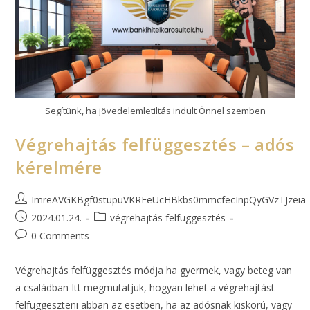
Segítünk, ha jövedelemletiltás indult Önnel szemben
Végrehajtás felfüggesztés – adós
kérelmére
ImreAVGKBgf0stupuVKREeUcHBkbs0mmcfecInpQyGVzTJzeia
2024.01.24.
végrehajtás felfüggesztés
0 Comments
Végrehajtás felfüggesztés módja ha gyermek, vagy beteg van
a családban Itt megmutatjuk, hogyan lehet a végrehajtást
felfüggeszteni abban az esetben, ha az adósnak kiskorú, vagy