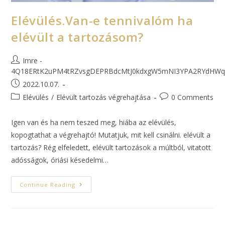
Elévülés.Van-e tennivalóm ha
elévült a tartozásom?
Imre -
4Q18ERtK2uPM4tRZvsgDEPRBdcMtJ0kdxgW5mNI3YPA2RYdHWq
2022.10.07.
Elévülés
/
Elévült tartozás végrehajtása
0 Comments
Igen van és ha nem teszed meg, hiába az elévülés,
kopogtathat a végrehajtó! Mutatjuk, mit kell csinálni. elévült a
tartozás? Rég elfeledett, elévült tartozások a múltból, vitatott
adósságok, óriási késedelmi…
Continue Reading