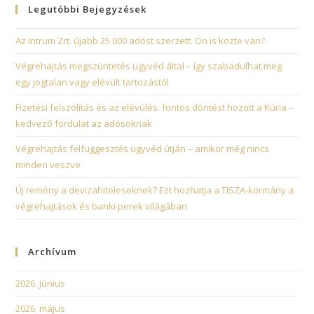
Legutóbbi Bejegyzések
Az Intrum Zrt. újabb 25 000 adóst szerzett. Ön is közte van?
Végrehajtás megszüntetés ügyvéd által – így szabadulhat meg
egy jogtalan vagy elévült tartozástól
Fizetési felszólítás és az elévülés: fontos döntést hozott a Kúria –
kedvező fordulat az adósoknak
Végrehajtás felfüggesztés ügyvéd útján – amikor még nincs
minden veszve
Új remény a devizahiteleseknek? Ezt hozhatja a TISZA-kormány a
végrehajtások és banki perek világában
Archívum
2026. június
2026. május