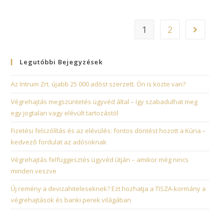
1
2
Legutóbbi Bejegyzések
Az Intrum Zrt. újabb 25 000 adóst szerzett. Ön is közte van?
Végrehajtás megszüntetés ügyvéd által – így szabadulhat meg
egy jogtalan vagy elévült tartozástól
Fizetési felszólítás és az elévülés: fontos döntést hozott a Kúria –
kedvező fordulat az adósoknak
Végrehajtás felfüggesztés ügyvéd útján – amikor még nincs
minden veszve
Új remény a devizahiteleseknek? Ezt hozhatja a TISZA-kormány a
végrehajtások és banki perek világában