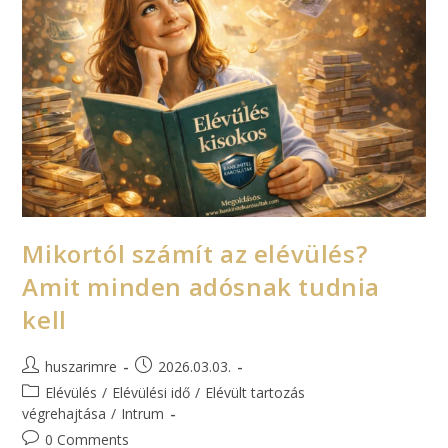
Mikortól számít az elévülés?
Amit minden adósnak tudnia
kell
huszarimre
2026.03.03.
Elévülés
/
Elévülési idő
/
Elévült tartozás
végrehajtása
/
Intrum
0 Comments