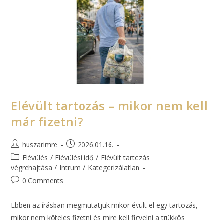
Elévült tartozás – mikor nem kell
már fizetni?
huszarimre
2026.01.16.
Elévülés
/
Elévülési idő
/
Elévült tartozás
végrehajtása
/
Intrum
/
Kategorizálatlan
0 Comments
Ebben az írásban megmutatjuk mikor évült el egy tartozás,
mikor nem köteles fizetni és mire kell figyelni a trükkös