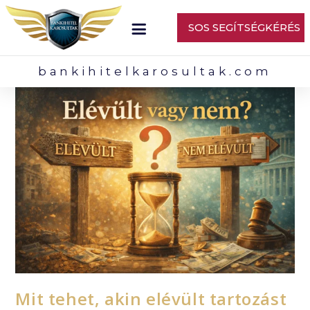
SOS SEGÍTSÉGKÉRÉS
bankihitelkarosultak.com
Mit tehet, akin elévült tartozást