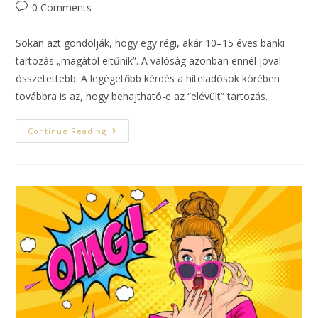
0 Comments
Sokan azt gondolják, hogy egy régi, akár 10–15 éves banki
tartozás „magától eltűnik”. A valóság azonban ennél jóval
összetettebb. A legégetőbb kérdés a hiteladósok körében
továbbra is az, hogy behajtható-e az “elé­vült” tartozás.
Continue Reading