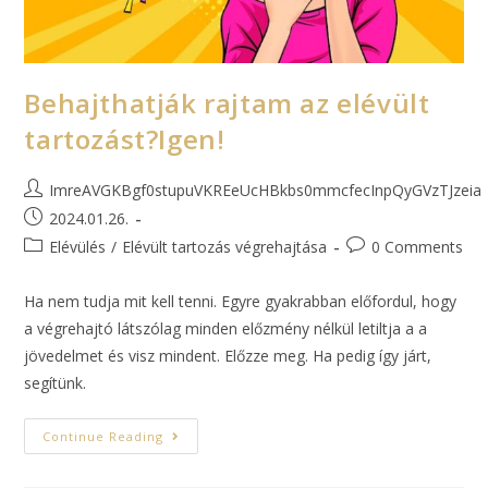
Behajthatják rajtam az elévült
tartozást?Igen!
ImreAVGKBgf0stupuVKREeUcHBkbs0mmcfecInpQyGVzTJzeia
2024.01.26.
Elévülés
/
Elévült tartozás végrehajtása
0 Comments
Ha nem tudja mit kell tenni. Egyre gyakrabban előfordul, hogy
a végrehajtó látszólag minden előzmény nélkül letiltja a a
jövedelmet és visz mindent. Előzze meg. Ha pedig így járt,
segítünk.
Continue Reading