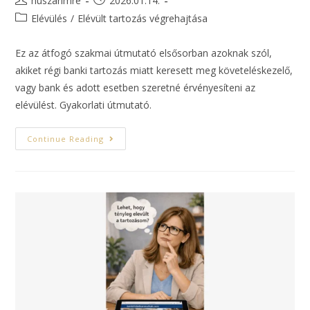
huszarimre
2026.01.14.
Elévülés
/
Elévült tartozás végrehajtása
Ez az átfogó szakmai útmutató elsősorban azoknak szól,
akiket régi banki tartozás miatt keresett meg követeléskezelő,
vagy bank és adott esetben szeretné érvényesíteni az
elévülést. Gyakorlati útmutató.
Continue Reading