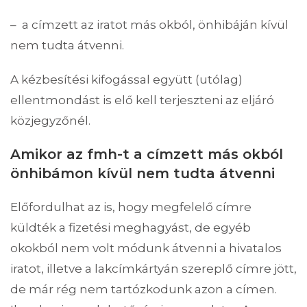
– a címzett az iratot más okból, önhibáján kívül
nem tudta átvenni.
A kézbesítési kifogással együtt (utólag)
ellentmondást is elő kell terjeszteni az eljáró
közjegyzőnél.
Amikor az fmh-t a címzett más okból
önhibámon kívül nem tudta átvenni
Előfordulhat az is, hogy megfelelő címre
küldték a fizetési meghagyást, de egyéb
okokból nem volt módunk átvenni a hivatalos
iratot, illetve a lakcímkártyán szereplő címre jött,
de már rég nem tartózkodunk azon a címen.