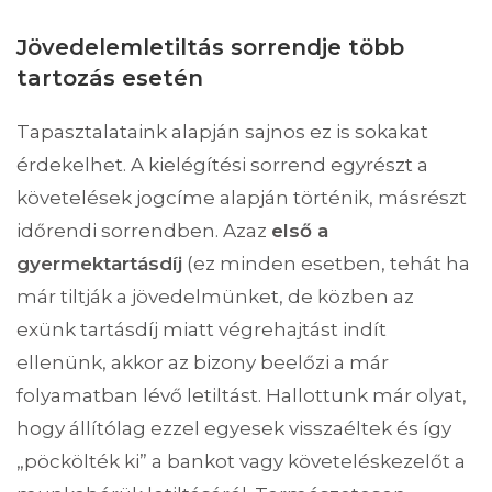
Jövedelemletiltás sorrendje
több
tartozás esetén
Tapasztalataink alapján sajnos ez is sokakat
érdekelhet. A kielégítési sorrend egyrészt a
követelések jogcíme alapján történik, másrészt
időrendi sorrendben. Azaz
első a
gyermektartásdíj
(ez minden esetben, tehát ha
már tiltják a jövedelmünket, de közben az
exünk tartásdíj miatt végrehajtást indít
ellenünk, akkor az bizony beelőzi a már
folyamatban lévő letiltást. Hallottunk már olyat,
hogy állítólag ezzel egyesek visszaéltek és így
„pöckölték ki” a bankot vagy követeléskezelőt a