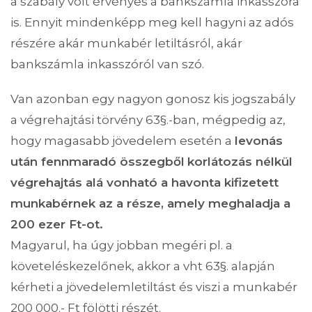
a szabály volt érvényes a bankszámla inkasszóra
is. Ennyit mindenképp meg kell hagyni az adós
részére akár munkabér letiltásról, akár
bankszámla inkasszóról van szó.
Van azonban egy nagyon gonosz kis jogszabály
a végrehajtási törvény 63§.-ban, mégpedig az,
hogy magasabb jövedelem esetén a
levonás
után fennmaradó összegből
korlátozás nélkül
végrehajtás alá vonható a havonta kifizetett
munkabérnek az a része, amely meghaladja a
200 ezer Ft-ot.
Magyarul, ha úgy jobban megéri pl. a
követeléskezelőnek, akkor a vht 63§. alapján
kérheti a jövedelemletiltást és viszi a munkabér
200 000.- Ft fölötti részét.