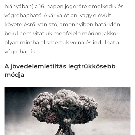
hiányában) a 16. napon jogerőre emelkedik és
végrehajtható. Akár valótlan, vagy elévült
követelésről van szó, amennyiben határidőn
belül nem vitatjuk megfelelő módon, akkor
olyan mintha elismertük volna és indulhat a
végrehajtás.
A jövedelemletiltás leg
trükkösebb
módja