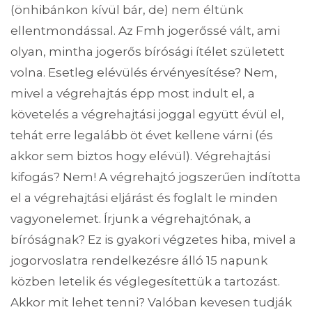
(önhibánkon kívül bár, de) nem éltünk
ellentmondással. Az Fmh jogerőssé vált, ami
olyan, mintha jogerős bírósági ítélet született
volna. Esetleg elévülés érvényesítése? Nem,
mivel a végrehajtás épp most indult el, a
követelés a végrehajtási joggal együtt évül el,
tehát erre legalább öt évet kellene várni (és
akkor sem biztos hogy elévül). Végrehajtási
kifogás? Nem! A végrehajtó jogszerűen indította
el a végrehajtási eljárást és foglalt le minden
vagyonelemet. Írjunk a végrehajtónak, a
bíróságnak? Ez is gyakori végzetes hiba, mivel a
jogorvoslatra rendelkezésre álló 15 napunk
közben letelik és véglegesítettük a tartozást.
Akkor mit lehet tenni? Valóban kevesen tudják