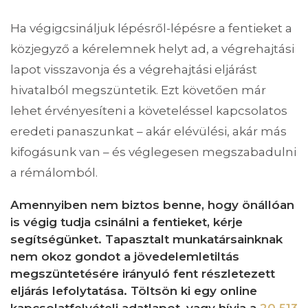
Ha végigcsináljuk lépésről-lépésre a fentieket a
közjegyző a kérelemnek helyt ad, a végrehajtási
lapot visszavonja és a végrehajtási eljárást
hivatalból megszüntetik. Ezt követően már
lehet érvényesíteni a követeléssel kapcsolatos
eredeti panaszunkat – akár elévülési, akár más
kifogásunk van – és véglegesen megszabadulni
a rémálomból.
Amennyiben nem biztos benne, hogy önállóan
is végig tudja csinálni a fentieket, kérje
segítségünket. Tapasztalt munkatársainknak
nem okoz gondot a jövedelemletiltás
megszüntetésére irányuló fent részletezett
eljárás lefolytatása. Töltsön ki egy online
kapcsolatfelvételi adatlapot, vagy hívja a
20 513