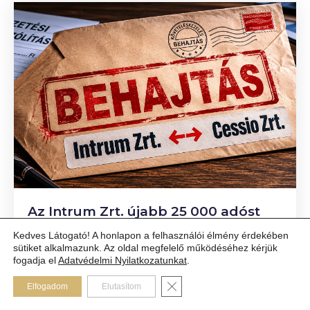
Az Intrum Zrt. újabb 25 000 adóst
szerzett. Ön is közte van?
Kedves Látogató! A honlapon a felhasználói élmény érdekében
sütiket alkalmazunk. Az oldal megfelelő működéséhez kérjük
2026.06.01.
fogadja el
Adatvédelmi Nyilatkozatunkat
.
Az Intrum Zrt. 41 milliárd forint értékű
Close GDPR Cookie Banner
Elfogadom
Elutasítom
követeléscsomagot szerzett meg a Cessio