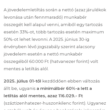
A jövedelemletiltás során a nettó (azaz járulékok
levonása után fennmaradó) munkabér
összegét kell alapul venni, amiből egy tartozás
esetén 33%-ot, több tartozás esetén maximum
50%-ot lehet levonni. A 2025. június 30-ig
érvényben lévő jogszabály szerint alacsony
jövedelem esetén a nettó munkabér
összegéből 60.000 Ft (hatvanezer forint) volt
mentes a letiltás alól.
2025. július 01-től
kezdődően ebben változás
állt be, ugyanis
a minimálbér 60%-a lett a
letiltás alól mentes, azaz 116.029.- Ft
(száztizenhatezer-huszonkilenc forint). Ugyanez