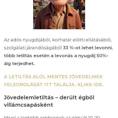
Az adós nyugdíjából, korhatár előtti ellátásából,
szolgálati járandóságából
33 %-ot lehet levonni,
több letiltás esetén a levonás a nyugdíj 50%-
áig terjedhet.
A LETILTÁS ALÓL MENTES JÖVEDELMEK
FELSOROLÁSÁT ITT TALÁLJA. KLIKK IDE.
Jövedelemletiltás – derült égből
villámcsapásként
Mivel a legtöbb embernek az elmúlt 10-20