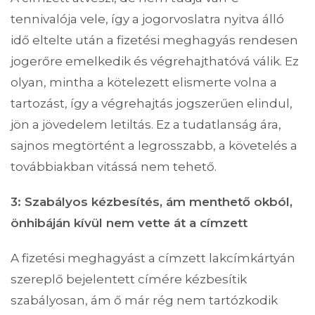
tennivalója vele, így a jogorvoslatra nyitva álló
idő eltelte után a fizetési meghagyás rendesen
jogerőre emelkedik és végrehajthatóvá válik. Ez
olyan, mintha a kötelezett elismerte volna a
tartozást, így a végrehajtás jogszerűen elindul,
jön a jövedelem letiltás. Ez a tudatlanság ára,
sajnos megtörtént a legrosszabb, a követelés a
továbbiakban vitássá nem tehető.
3: Szabályos kézbesítés, ám menthető okból,
önhibáján kívül nem vette át a címzett
A fizetési meghagyást a címzett lakcímkártyán
szereplő bejelentett címére kézbesítik
szabályosan, ám ő már rég nem tartózkodik