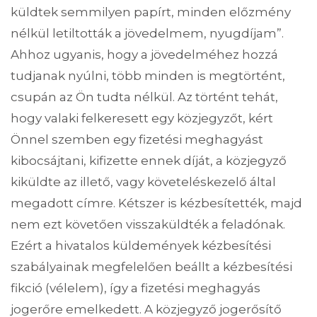
küldtek semmilyen papírt, minden előzmény
nélkül letiltották a jövedelmem, nyugdíjam”.
Ahhoz ugyanis, hogy a jövedelméhez hozzá
tudjanak nyúlni, több minden is megtörtént,
csupán az Ön tudta nélkül. Az történt tehát,
hogy valaki felkeresett egy közjegyzőt, kért
Önnel szemben egy fizetési meghagyást
kibocsájtani, kifizette ennek díját, a közjegyző
kiküldte az illető, vagy követeléskezelő által
megadott címre. Kétszer is kézbesítették, majd
nem ezt követően visszaküldték a feladónak.
Ezért a hivatalos küldemények kézbesítési
szabályainak megfelelően beállt a kézbesítési
fikció (vélelem), így a fizetési meghagyás
jogerőre emelkedett. A közjegyző jogerősítő