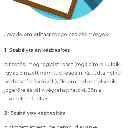
Jövedelemletiltást megelőző események
1: Szabálytalan kézbesítés
A fizetési meghagyást rossz (régi) címre küldik,
így az címzett nem tud reagálni rá, tudta nélkül
kézbesítési fikcióval (vélelemmel) emelkedik
jogerőre és válik végrehajthatóvá. Jön a
jövedelem letiltás
2: Szabályos kézbesítés
A címzett átveszi, de nem tudja van-e