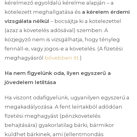
kérelmező egyoldalú kérelme alapján – a
kötelezett meghallgatása és
a kérelem érdemi
vizsgálata nélkül
– bocsájtja ki a kötelezettel
(azaz a követelés adósával) szemben. A
közjegyző nem is vizsgálhatja, hogy tényleg
fennáll-e, vagy jogos-e a követelés. (A fizetési
meghagyásról
bővebben itt.
)
Ha nem figyelünk oda, ilyen egyszerű a
jövedelem letiltása
Ha viszont odafigyelünk, ugyanilyen egyszerű a
megakadályozása. A fent leírtakból adódóan
fizetési meghagyást (pénzkövetelés
behajtására) gyakorlatilag bárki, bármikor
küldhet bárkinek, ami (ellentmondás