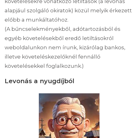
követelésekre vonatkozó letiltások (a levonás
alapjául szolgáló okiratok) közül melyik érkezett
előbb a munkáltatóhoz.
(A bűncselekményekből, adótartozásból és
egyéb követelésekből eredő letiltásokról
weboldalunkon nem írunk, kizárólag bankos,
illetve követeléskezelőknél fennálló
követelésekkel foglalkozunk.)
Levonás a nyugdíjból