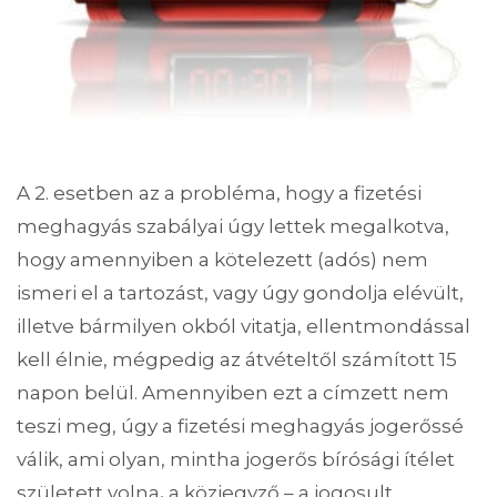
A 2. esetben az a probléma, hogy a fizetési
meghagyás szabályai úgy lettek megalkotva,
hogy amennyiben a kötelezett (adós) nem
ismeri el a tartozást, vagy úgy gondolja elévült,
illetve bármilyen okból vitatja, ellentmondással
kell élnie, mégpedig az átvételtől számított 15
napon belül. Amennyiben ezt a címzett nem
teszi meg, úgy a fizetési meghagyás jogerőssé
válik, ami olyan, mintha jogerős bírósági ítélet
született volna
,
a közjegyző – a jogosult