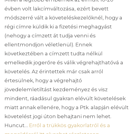
évben volt lakcímváltozása, ezért bevett
módszerré vált a követeléskezelőknél, hogy a
régi címre küldik ki a fizetési meghagyást
(nehogy a címzett át tudja venni és
ellentmondjon véletlenül). Ennek
következtében a címzett tudta nélkül
emelkedik jogerőre és válik végrehajthatóvá a
követelés. Az érintettek már csak arról
értesülnek, hogy a végrehajtó
jövedelemletiltást kezdeményez és visz
mindent, ráadásul gyakran elévült követelések
miatt annak ellenére, hogy a Ptk. alapján elévült
követelést jogi úton behajtani nem lehet.
Huncut…
Erről a trükkös gyakorlatról és a