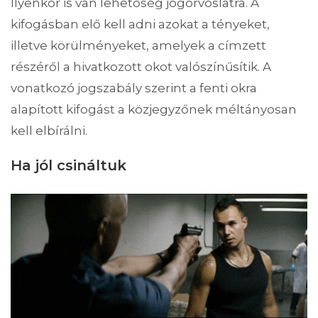
Ilyenkor is van lehetőség jogorvoslatra. A
kifogásban elő kell adni azokat a tényeket,
illetve körülményeket, amelyek a címzett
részéről a hivatkozott okot valószínűsítik. A
vonatkozó jogszabály szerint a fenti okra
alapított kifogást a közjegyzőnek méltányosan
kell elbírálni.
Ha jól csinál
tuk