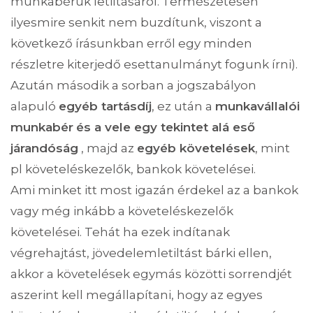
munkabérük letiltásáról. Természetesen
ilyesmire senkit nem buzdítunk, viszont a
következő írásunkban erről egy minden
részletre kiterjedő esettanulmányt fogunk írni).
Azután második a sorban a jogszabályon
alapuló
egyéb tartásdíj
, ez után a
munkavállalói
munkabér
és a vele egy tekintet alá eső
járandóság
, majd az
egyéb követelések
, mint
pl követeléskezelők, bankok követelései.
Ami minket itt most igazán érdekel az a bankok
vagy még inkább a követeléskezelők
követelései. Tehát ha ezek indítanak
végrehajtást, jövedelemletiltást bárki ellen,
akkor a követelések egymás közötti sorrendjét
aszerint kell megállapítani, hogy az egyes