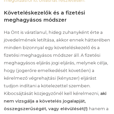
megoldásról itt olvashat részletesen.
Követeléskezelők és a fizetési
meghagyásos módszer
Ha Önt is váratlanul, hideg zuhanyként érte a
jövedelmének letiltása, akkor ennek hátterében
minden bizonnyal egy követeléskezelő és a
fizetési meghagyásos módszer áll. A fizetési
meghagyásos eljárás jogi eljárás, melynek célja,
hogy (jogerőre emelkedését követően) a
kérelmező végrehajtási (kényszer) eljárást
tudjon indítani a kötelezettel szemben.
Kibocsájtását közjegyzőnél kell kérelmezni,
aki
nem vizsgálja a követelés jogalapját,
összegszerűségét, vagy elévülését(!)
hanem a