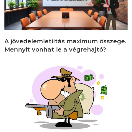
A jövedelemletiltás maximum összege
.
M
ennyit vonhat le a v
égrehajtó?