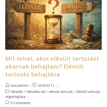
Mit tehet, akin elévült tartozást
akarnak behajtani? Elévült
tartozás behajtása
huszarimre
2026.03.11.
Elévülés
/
Elévülési idő
/
elévült tartozás
/
Elévült tartozás
végrehajtása
0 Comments