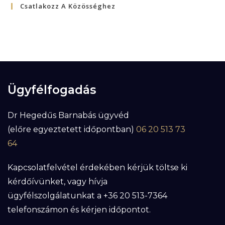
Csatlakozz A Közösséghez
Ügyfélfogadás
Dr Hegedűs Barnabás ügyvéd
(előre egyeztetett időpontban)
06 20 513 73
64
Kapcsolatfelvétel érdekében kérjük töltse ki
kérdőívünket, vagy hívja
ügyfélszolgálatunkat a +36 20 513-7364
telefonszámon és kérjen időpontot.