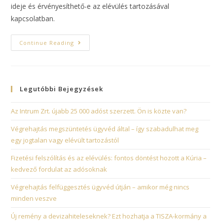
ideje és érvényesíthető-e az elévülés tartozásával
kapcsolatban.
Continue Reading
Legutóbbi Bejegyzések
Az Intrum Zrt. újabb 25 000 adóst szerzett. Ön is közte van?
Végrehajtás megszüntetés ügyvéd által – így szabadulhat meg
egy jogtalan vagy elévült tartozástól
Fizetési felszólítás és az elévülés: fontos döntést hozott a Kúria –
kedvező fordulat az adósoknak
Végrehajtás felfüggesztés ügyvéd útján – amikor még nincs
minden veszve
Új remény a devizahiteleseknek? Ezt hozhatja a TISZA-kormány a