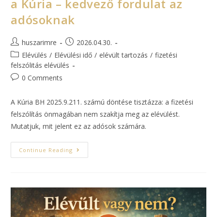
a Kúria – kedvező fordulat az
adósoknak
huszarimre
2026.04.30.
Elévülés
/
Elévülési idő
/
elévült tartozás
/
fizetési
felszólitás elévülés
0 Comments
A Kúria BH 2025.9.211. számú döntése tisztázza: a fizetési
felszólítás önmagában nem szakítja meg az elévülést.
Mutatjuk, mit jelent ez az adósok számára.
Continue Reading