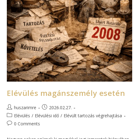
Elévülés magánszemély esetén
huszarimre
2026.02.27.
Elévülés
/
Elévülési idő
/
Elévült tartozás végrehajtása
0 Comments