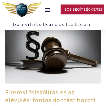
SOS SEGÍTSÉGKÉRÉS
bankihitelkarosultak.com
Fizetési felszólítás és az
elévülés: fontos döntést hozott