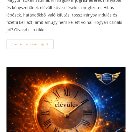
Nagyon sokan szúrnak ki magukkal jogi ismeretek hiányában
és kényszerülnek elévült követeléseket megfizetni. Hibás
lépések, határidőkből való kifutás, rossz irányba indulás és
fizetni kell azt, amit amúgy nem kellett volna. Hogyan csináld
jól? Olvasd el a cikket.
Continue Reading