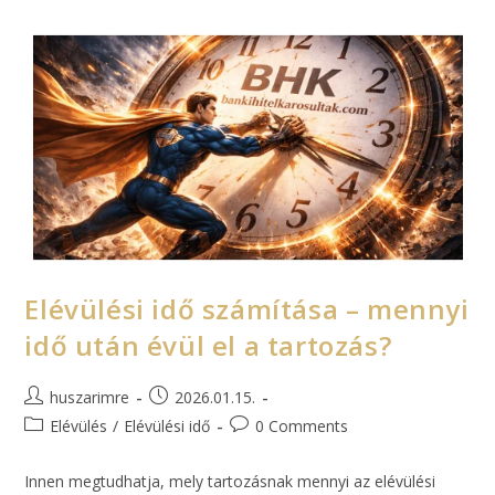
Elévülési idő számítása – mennyi
idő után évül el a tartozás?
huszarimre
2026.01.15.
Elévülés
/
Elévülési idő
0 Comments
Innen megtudhatja, mely tartozásnak mennyi az elévülési