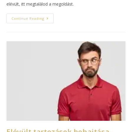
elévült, itt megtalálod a megoldást.
Continue Reading
Elévült tartozások behajtása