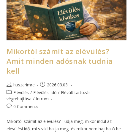
Mikortól számít az elévülés?
Amit minden adósnak tudnia
kell
huszarimre
2026.03.03.
Elévülés
/
Elévülési idő
/
Elévült tartozás
végrehajtása
/
Intrum
0 Comments
Mikortól számít az elévülés? Tudja meg, mikor indul az
elévülési idő, mi szakíthatja meg, és mikor nem hajtható be