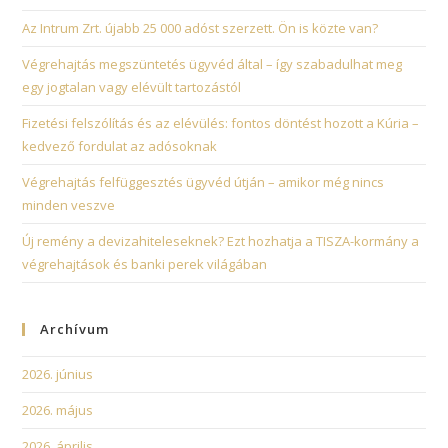
Az Intrum Zrt. újabb 25 000 adóst szerzett. Ön is közte van?
Végrehajtás megszüntetés ügyvéd által – így szabadulhat meg
egy jogtalan vagy elévült tartozástól
Fizetési felszólítás és az elévülés: fontos döntést hozott a Kúria –
kedvező fordulat az adósoknak
Végrehajtás felfüggesztés ügyvéd útján – amikor még nincs
minden veszve
Új remény a devizahiteleseknek? Ezt hozhatja a TISZA-kormány a
végrehajtások és banki perek világában
Archívum
2026. június
2026. május
2026. április