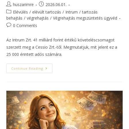
huszarimre
2026.06.01.
Elévülés
/
elévült tartozás
/
Intrum
/
tartozás
behajtás
/
végrehajtás
/
Végrehajtás megszüntetés ügyvéd
0 Comments
Az Intrum Zrt. 41 milliárd forint értékű követeléscsomagot
szerzett meg a Cessio Zrt.-től. Megmutatjuk, mit jelent ez a
25 000 érintett adós számára.
Continue Reading