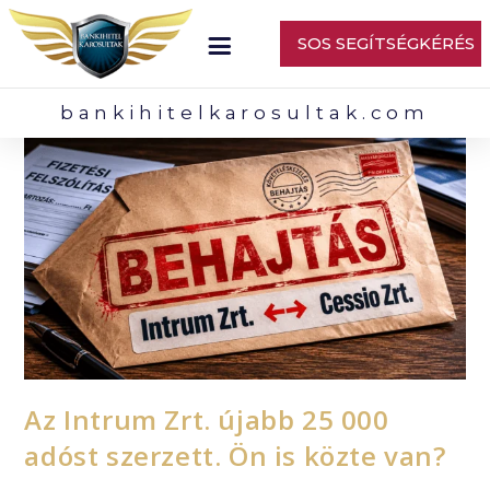
SOS SEGÍTSÉGKÉRÉS
bankihitelkarosultak.com
Az Intrum Zrt. újabb 25 000
adóst szerzett. Ön is közte van?