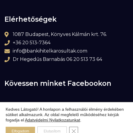
Elérhetőségek
1087 Budapest, Könyves Kálmán krt. 76.
+36 20 513-7364
info@bankihitelkarosultak.com
Dr Hegedűs Barnabás 06 20 513 73 64
Kövessen minket Facebookon
Kedves Látogató! A honlapon a felhasználói élmény érdekében
sütiket alkalmazunk. Az oldal megfelelő működéséhez kérjük
fogadja el
Adatvédelmi Nyilatkozatunkat
.
© Copyright 2009-2026 Bankihitelkárosultak – Minden jog fenntartva
Close GDPR Cookie Banner
Elfogadom
Elutasítom