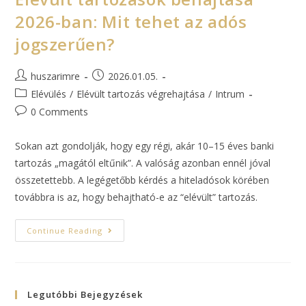
2026-ban: Mit tehet az adós
jogszerűen?
huszarimre
2026.01.05.
Elévülés
/
Elévült tartozás végrehajtása
/
Intrum
0 Comments
Sokan azt gondolják, hogy egy régi, akár 10–15 éves banki
tartozás „magától eltűnik”. A valóság azonban ennél jóval
összetettebb. A legégetőbb kérdés a hiteladósok körében
továbbra is az, hogy behajtható-e az “elé­vült” tartozás.
Continue Reading
Legutóbbi Bejegyzések