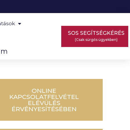
atások
SOS SEGÍTSÉGKÉRÉS
(Csak sürgős ügyekben)
om
ONLINE
KAPCSOLATFELVÉTEL
ELÉVÜLÉS
ÉRVÉNYESÍTÉSÉBEN