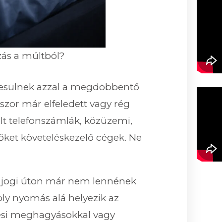
ozás a múltból?
esülnek azzal a megdöbbentő
kszor már elfeledett vagy rég
ült telefonszámlák, közüzemi,
ket követeléskezelő cégek. Ne
k, jogi úton már nem lennének
ly nyomás alá helyezik az
zetési meghagyásokkal vagy