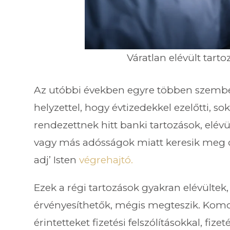
Váratlan elévült tart
Az utóbbi években egyre többen szemb
helyzettel, hogy évtizedekkel ezelőtti, so
rendezettnek hitt banki tartozások, elév
vagy más adósságok miatt keresik meg ő
adj’ Isten
végrehajtó.
Ezek a régi tartozások gyakran elévülte
érvényesíthetők, mégis megteszik. Komo
érintetteket fizetési felszólításokkal, fi