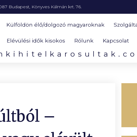
087 Budapest, Könyves Kálmán krt. 76.
Külföldön élő/dolgozó magyaroknak
Szolgált
Elévülési idők kisokos
Rólunk
Kapcsolat
nkihitelkarosultak.c
últból –