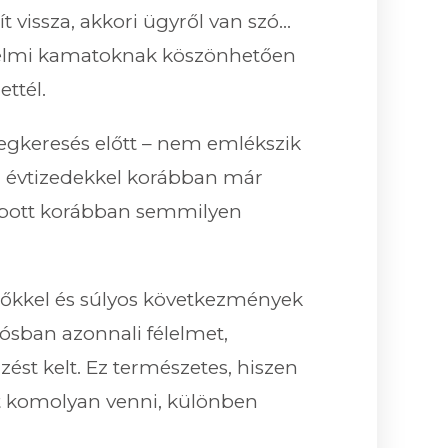
t vissza, akkori ügyről van szó…
edelmi kamatoknak köszönhetően
ettél.
megkeresés előtt – nem emlékszik
kár évtizedekkel korábban már
apott korábban semmilyen
időkkel és súlyos következmények
dósban azonnali félelmet,
zést kelt. Ez természetes, hiszen
árt komolyan venni, különben