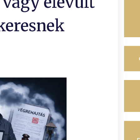
vagy elévült
 keresnek