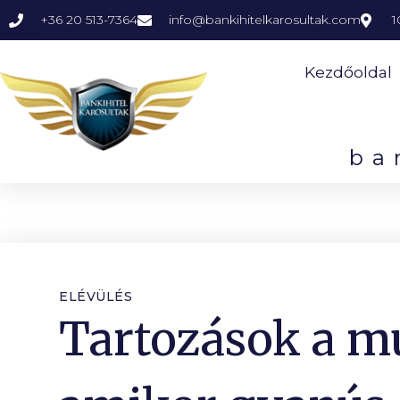
+36 20 513-7364
info@bankihitelkarosultak.com
1
Kezdőoldal
ba
ELÉVÜLÉS
Tartozások a m