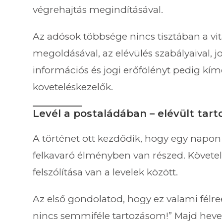
végrehajtás megindításával.
Az adósok többsége nincs tisztában a vi
megoldásával, az elévülés szabályaival, jo
információs és jogi erőfölényt pedig kímél
követeléskezelők.
Levél a postaládában – elévült tar
A történet ott kezdődik, hogy egy napon
felkavaró élményben van részed. Követelé
felszólítása van a levelek között.
Az első gondolatod, hogy ez valami félre
nincs semmiféle tartozásom!” Majd heves