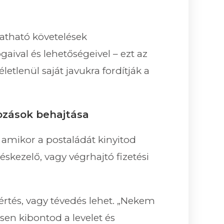
tatható követelések
gaival és lehetőségeivel – ezt az
etlenül saját javukra fordítják a
tozások behajtása
 amikor a postaládát kinyitod
skezelő, vagy végrhajtó fizetési
értés, vagy tévedés lehet. „Nekem
en kibontod a levelet és