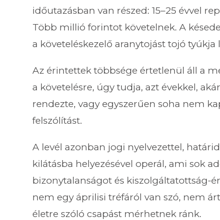
időutazásban van részed: 15–25 évvel repí
Több millió forintot követelnek. A kés
a követeléskezelő aranytojást tojó tyúkja l
Az érintettek többsége értetlenül áll a 
a követelésre, úgy tudja, azt évekkel, a
rendezte, vagy egyszerűen soha nem k
felszólítást.
A levél azonban jogi nyelvezettel, határ
kilátásba helyezésével operál, ami sok a
bizonytalanságot és kiszolgáltatottság-ér
nem egy áprilisi tréfáról van szó, nem 
életre szóló csapást mérhetnek ránk.