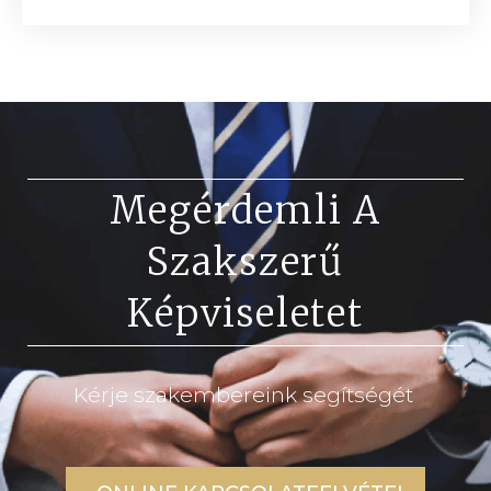
Megérdemli A
Szakszerű
Képviseletet
Kérje szakembereink segítségét