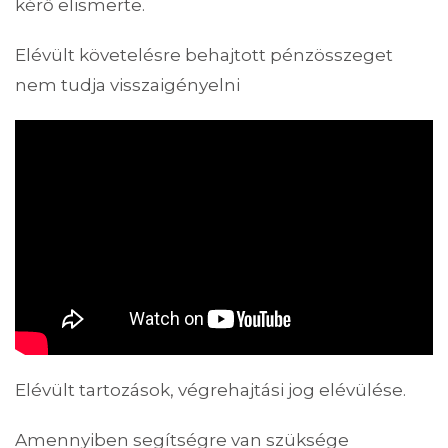
kérő elismerte.
Elévült követelésre behajtott pénzösszeget
nem tudja visszaigényelni
Elévült tartozások, végrehajtási jog elévülése.
Amennyiben segítségre van szüksége