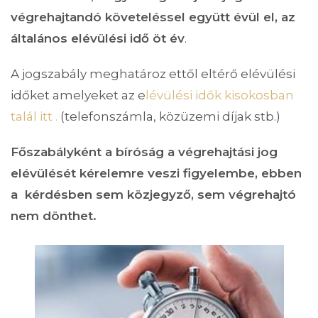
végrehajtandó követeléssel együtt évül el, az
általános elévülési idő öt év
.
A jogszabály meghatároz ettől eltérő elévülési
időket amelyeket az e
lévülési idők kisokosban
talál itt .
(telefonszámla, közüzemi díjak stb.)
Főszabályként a bíróság a végrehajtási jog
elévülését kérelemre veszi figyelembe, ebben
a kérdésben sem közjegyző, sem végrehajtó
nem dönthet.