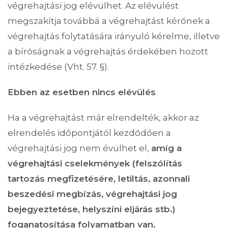
végrehajtási jog elévülhet. Az elévülést
megszakítja továbbá a végrehajtást kérőnek a
végrehajtás folytatására irányuló kérelme, illetve
a bíróságnak a végrehajtás érdekében hozott
intézkedése (Vht. 57. §).
Ebben az esetben nincs elévülés
Ha a végrehajtást már elrendelték, akkor az
elrendelés időpontjától kezdődően a
végrehajtási jog nem évülhet el,
amíg a
végrehajtási cselekmények (felszólítás
tartozás megfizetésére, letiltás, azonnali
beszedési megbízás, végrehajtási jog
bejegyeztetése, helyszíni eljárás stb.)
foganatosítása folyamatban van.