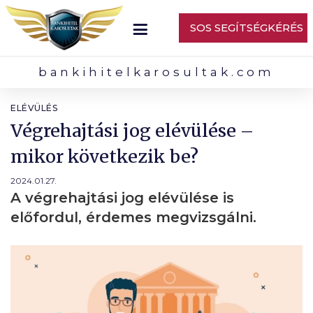
SOS SEGÍTSÉGKÉRÉS
bankihitelkarosultak.com
ELÉVÜLÉS
Végrehajtási jog elévülése –
mikor következik be?
2024.01.27.
A végrehajtási jog elévülése is
előfordul, érdemes megvizsgálni.