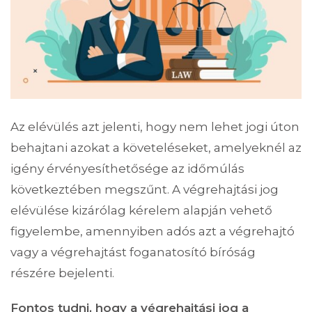
Az elévülés azt jelenti, hogy nem lehet jogi úton
behajtani azokat a követeléseket, amelyeknél az
igény érvényesíthetősége az időmúlás
következtében megszűnt. A végrehajtási jog
elévülése kizárólag kérelem alapján vehető
figyelembe, amennyiben adós azt a végrehajtó
vagy a végrehajtást foganatosító bíróság
részére bejelenti.
Fontos tudni, hogy a végrehajtási jog a