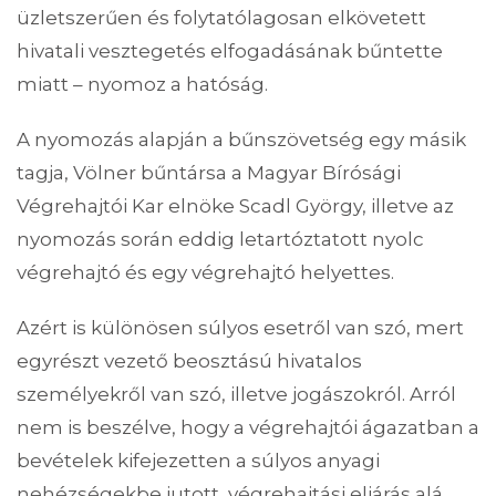
üzletszerűen és folytatólagosan elkövetett
hivatali vesztegetés elfogadásának bűntette
miatt – nyomoz a hatóság.
A nyomozás alapján a bűnszövetség egy másik
tagja, Völner bűntársa a Magyar Bírósági
Végrehajtói Kar elnöke Scadl György, illetve az
nyomozás során eddig letartóztatott nyolc
végrehajtó és egy végrehajtó helyettes.
Azért is különösen súlyos esetről van szó, mert
egyrészt vezető beosztású hivatalos
személyekről van szó, illetve jogászokról. Arról
nem is beszélve, hogy a végrehajtói ágazatban a
bevételek kifejezetten a súlyos anyagi
nehézségekbe jutott, végrehajtási eljárás alá