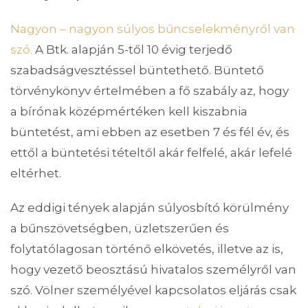
Nagyon – nagyon súlyos bűncselekményről van
szó.
A Btk. alapján 5-től 10 évig terjedő
szabadságvesztéssel büntethető. Büntető
törvénykönyv értelmében a fő szabály az, hogy
a bírónak középmértéken kell kiszabnia
büntetést, ami ebben az esetben 7 és fél év, és
ettől a büntetési tételtől akár felfelé, akár lefelé
eltérhet.
Az eddigi tények alapján súlyosbító körülmény
a bűnszövetségben, üzletszerűen és
folytatólagosan történő elkövetés, illetve az is,
hogy vezető beosztású hivatalos személyről van
szó. Völner személyével kapcsolatos eljárás csak