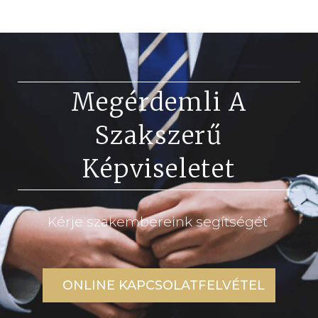
Megérdemli A
Szakszerű
Képviseletet
Kérje szakembereink segítségét
ONLINE KAPCSOLATFELVÉTEL