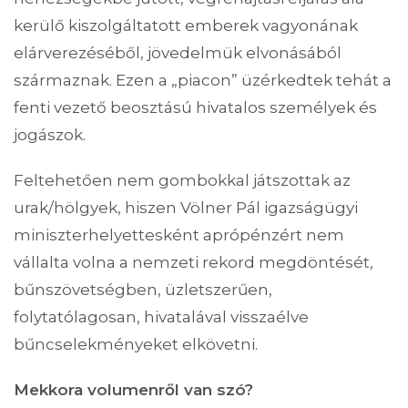
kerülő kiszolgáltatott emberek vagyonának
elárverezéséből, jövedelmük elvonásából
származnak. Ezen a „piacon” üzérkedtek tehát a
fenti vezető beosztású hivatalos személyek és
jogászok.
Feltehetően nem gombokkal játszottak az
urak/hölgyek, hiszen Völner Pál igazságügyi
miniszterhelyettesként aprópénzért nem
vállalta volna a nemzeti rekord megdöntését,
bűnszövetségben, üzletszerűen,
folytatólagosan, hivatalával visszaélve
bűncselekményeket elkövetni.
Mekkora volumenről van szó?