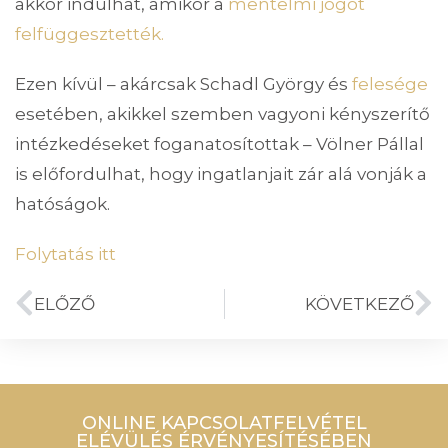
akkor indulhat, amikor a
mentelmi jogot
felfüggesztették.
Ezen kívül – akárcsak Schadl György és
felesége
esetében, akikkel szemben vagyoni kényszerítő
intézkedéseket foganatosítottak – Völner Pállal
is előfordulhat, hogy ingatlanjait zár alá vonják a
hatóságok.
Folytatás itt
ELŐZŐ
KÖVETKEZŐ
ONLINE KAPCSOLATFELVÉTEL
ELÉVÜLÉS ÉRVÉNYESÍTÉSÉBEN