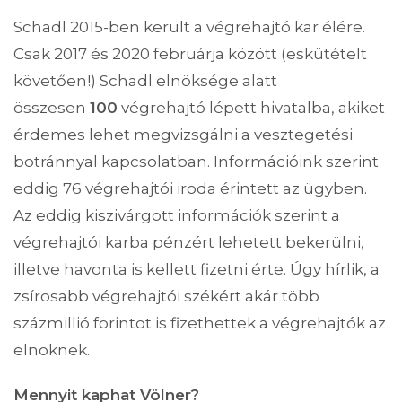
Schadl 2015-ben került a végrehajtó kar élére.
Csak 2017 és 2020 februárja között (eskütételt
követően!) Schadl elnöksége alatt
összesen
100
végrehajtó lépett hivatalba, akiket
érdemes lehet megvizsgálni a vesztegetési
botránnyal kapcsolatban. Információink szerint
eddig 76 végrehajtói iroda érintett az ügyben.
Az eddig kiszivárgott információk szerint a
végrehajtói karba pénzért lehetett bekerülni,
illetve havonta is kellett fizetni érte. Úgy hírlik, a
zsírosabb végrehajtói székért akár több
százmillió forintot is fizethettek a végrehajtók az
elnöknek.
Mennyit kaphat Völner?