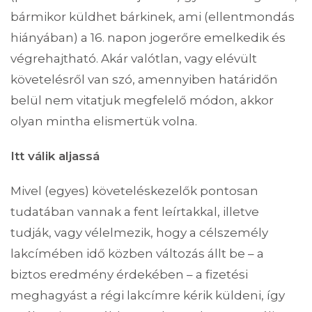
bármikor küldhet bárkinek, ami (ellentmondás
hiányában) a 16. napon jogerőre emelkedik és
végrehajtható. Akár valótlan, vagy elévült
követelésről van szó, amennyiben határidőn
belül nem vitatjuk megfelelő módon, akkor
olyan mintha elismertük volna.
Itt válik aljassá
Mivel (egyes) követeléskezelők pontosan
tudatában vannak a fent leírtakkal, illetve
tudják, vagy vélelmezik, hogy a célszemély
lakcímében idő közben változás állt be – a
biztos eredmény érdekében – a fizetési
meghagyást a régi lakcímre kérik küldeni, így