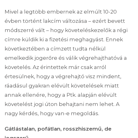
Mivel a legtöbb embernek az elmúlt 10-20
évben történt lakcím változása – ezért bevett
módszerré vált – hogy követeléskezelők a régi
címre küldik ki a fizetési meghagyást. Ennek
következtében a címzett tudta nélkül
emelkedik jogerőre és válik végrehajthatóvá a
követelés. Az érintettek már csak arról
értesülnek, hogy a végrehajtó visz mindent,
ráadásul gyakran elévült követelések miatt
annak ellenére, hogy a Ptk. alapján elévült
követelést jogi úton behajtani nem lehet. A
nagy kérdés, hogy van-e megoldás.
Gátlástalan, pofátlan, rosszhiszemű, de
jogszerű…