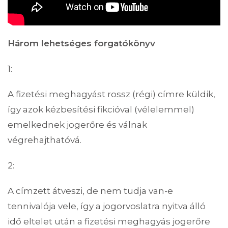
Három lehetséges forgatókönyv
1:
A fizetési meghagyást rossz (régi) címre küldik,
így azok kézbesítési fikcióval (vélelemmel)
emelkednek jogerőre és válnak
végrehajthatóvá.
2:
A címzett átveszi, de nem tudja van-e
tennivalója vele, így a jogorvoslatra nyitva álló
idő eltelet után a fizetési meghagyás jogerőre