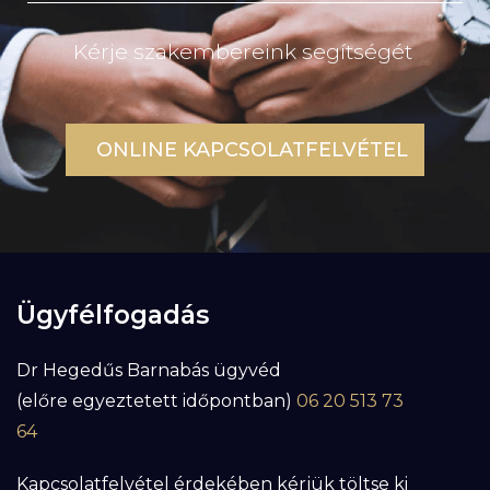
Kérje szakembereink segítségét
ONLINE KAPCSOLATFELVÉTEL
Ügyfélfogadás
Dr Hegedűs Barnabás ügyvéd
(előre egyeztetett időpontban)
06 20 513 73
64
Kapcsolatfelvétel érdekében kérjük töltse ki