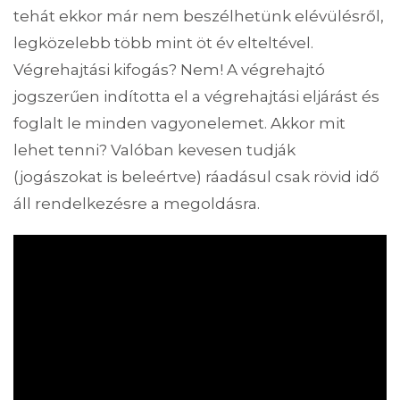
tehát ekkor már nem beszélhetünk elévülésről,
legközelebb több mint öt év elteltével.
Végrehajtási kifogás? Nem! A végrehajtó
jogszerűen indította el a végrehajtási eljárást és
foglalt le minden vagyonelemet. Akkor mit
lehet tenni? Valóban kevesen tudják
(jogászokat is beleértve) ráadásul csak rövid idő
áll rendelkezésre a megoldásra.