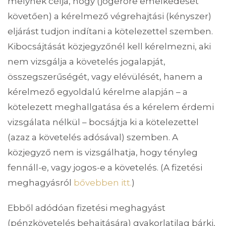
melynek célja, hogy (jogerőre emelkedését
követően) a kérelmező végrehajtási (kényszer)
eljárást tudjon indítani a kötelezettel szemben.
Kibocsájtását közjegyzőnél kell kérelmezni, aki
nem vizsgálja a követelés jogalapját,
összegszerűségét, vagy elévülését, hanem a
kérelmező egyoldalú kérelme alapján – a
kötelezett meghallgatása és a kérelem érdemi
vizsgálata nélkül – bocsájtja ki a kötelezettel
(azaz a követelés adósával) szemben. A
közjegyző nem is vizsgálhatja, hogy tényleg
fennáll-e, vagy jogos-e a követelés. (A fizetési
meghagyásról
bővebben itt.
)
Ebből adódóan fizetési meghagyást
(pénzkövetelés behajtására) gyakorlatilag bárki,