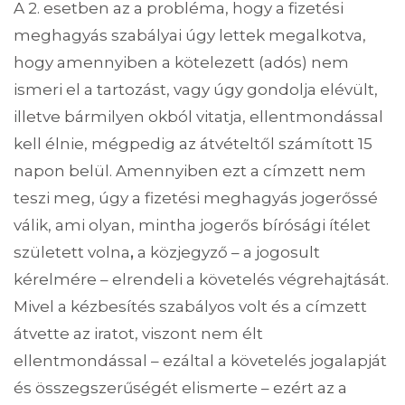
A 2. esetben az a probléma, hogy a fizetési
meghagyás szabályai úgy lettek megalkotva,
hogy amennyiben a kötelezett (adós) nem
ismeri el a tartozást, vagy úgy gondolja elévült,
illetve bármilyen okból vitatja, ellentmondással
kell élnie, mégpedig az átvételtől számított 15
napon belül. Amennyiben ezt a címzett nem
teszi meg, úgy a fizetési meghagyás jogerőssé
válik, ami olyan, mintha jogerős bírósági ítélet
született volna
,
a közjegyző – a jogosult
kérelmére – elrendeli a követelés végrehajtását.
Mivel a kézbesítés szabályos volt és a címzett
átvette az iratot, viszont nem élt
ellentmondással – ezáltal a követelés jogalapját
és összegszerűségét elismerte – ezért az a