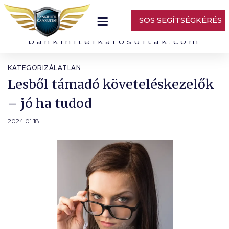
SOS SEGÍTSÉGKÉRÉS
bankihitelkarosultak.com
KATEGORIZÁLATLAN
Lesből támadó követeléskezelők
– jó ha tudod
2024.01.18.