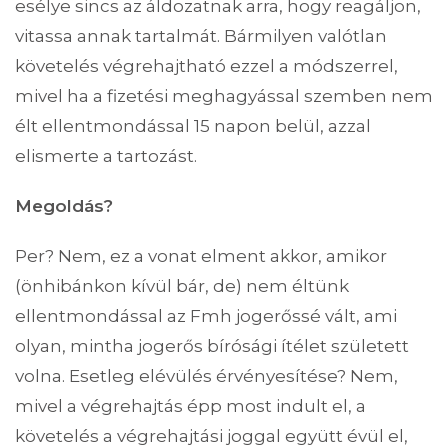
esélye sincs az áldozatnak arra, hogy reagáljon,
vitassa annak tartalmát. Bármilyen valótlan
követelés végrehajtható ezzel a módszerrel,
mivel ha a fizetési meghagyással szemben nem
élt ellentmondással 15 napon belül, azzal
elismerte a tartozást.
Megoldás?
Per? Nem, ez a vonat elment akkor, amikor
(önhibánkon kívül bár, de) nem éltünk
ellentmondással az Fmh jogerőssé vált, ami
olyan, mintha jogerős bírósági ítélet született
volna. Esetleg elévülés érvényesítése? Nem,
mivel a végrehajtás épp most indult el, a
követelés a végrehajtási joggal együtt évül el,