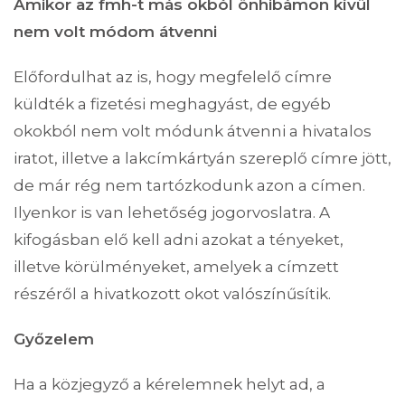
Amikor az fmh-t más okból önhibámon kívül
nem volt módom átvenni
Előfordulhat az is, hogy megfelelő címre
küldték a fizetési meghagyást, de egyéb
okokból nem volt módunk átvenni a hivatalos
iratot, illetve a lakcímkártyán szereplő címre jött,
de már rég nem tartózkodunk azon a címen.
Ilyenkor is van lehetőség jogorvoslatra. A
kifogásban elő kell adni azokat a tényeket,
illetve körülményeket, amelyek a címzett
részéről a hivatkozott okot valószínűsítik.
Győzelem
Ha a közjegyző a kérelemnek helyt ad, a