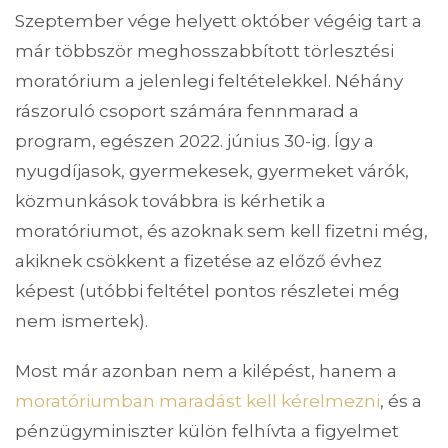
Szeptember vége helyett október végéig tart a
már többször meghosszabbított törlesztési
moratórium a jelenlegi feltételekkel. Néhány
rászoruló csoport számára fennmarad a
program, egészen 2022. június 30-ig. Így a
nyugdíjasok, gyermekesek, gyermeket várók,
közmunkások továbbra is kérhetik a
moratóriumot, és azoknak sem kell fizetni még,
akiknek csökkent a fizetése az előző évhez
képest (utóbbi feltétel pontos részletei még
nem ismertek).
Most már azonban nem a kilépést, hanem a
moratóriumban maradást kell kérelmezni
, és a
pénzügyminiszter külön felhívta a figyelmet