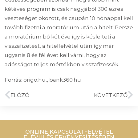
kétéves program is csak nagyjából 300 ezres
veszteséget okozott, és csupán 10 hónappal kell
tovább fizetni a moratórium után a hitelt. Persze
a moratórium bő két éve így is késlelteti a
visszafizetést, a hitelfelvétel után így már
ugyanis 8 és fél évet kell várni, hogy az
adósságot teljes mértékben visszafizessék.
Forrás: origo.hu,, bank360.hu
ELŐZŐ
KÖVETKEZŐ
ONLINE KAPCSOLATFELVÉTEL
ELÉVÜLÉS ÉRVÉNYESÍTÉSÉBEN