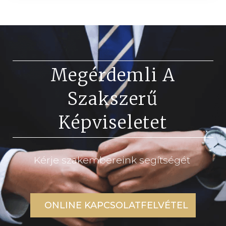
Megérdemli A
Szakszerű
Képviseletet
Kérje szakembereink segítségét
ONLINE KAPCSOLATFELVÉTEL