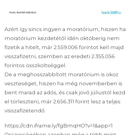
Azért így sincs ingyen a moratórium, hiszen ha
moratórium kezdetétől idén októberig nem
fizetik a hitelt, már 2.559.006 forintot kell majd
visszafizetni, szemben az eredeti 2.355.056
forintos összköltséggel.
De a meghosszabbított moratórium is okoz
veszteséget, hiszen ha még novemberben is
bent marad az adós, és csak jövő júliustól kezd
el törleszteni, már 2.656.311 forint lesz a teljes
visszafizetendő.
https://cdn.iframe.ly/fgBmqHO?v=1&app=1
Összességében azonban még a több mint