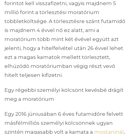
forintot kell visszafizetni, vagyis majdnem 5
millió forint a törlesztési moratórium
többletköltsége. A törlesztésre szánt futamidő
is majdnem 4 évvel nő ez alatt, ami a
moratórium több mint két évével együtt azt
jelenti, hogy a hitelfelvétel után 26 évvel lehet
ezt a magas kamatok mellett törlesztett,
elhúzódó moratóriumban végig részt vevő
hitelt teljesen kifizetni.
Egy régebbi személyi kölcsönt kevésbé drágít
meg a moratórium
Egy 2016 júniusában 6 éves futamidőre felvett
másfélmilliós személyi kölcsönnek ugyan
szintén magasabb volt a kamata a
mostaninál
,