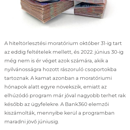
A hiteltörlesztési moratórium október 31-ig tart
az eddig feltételek mellett, és 2022. június 30-ig
még nem is ér véget azok számára, akik a
nyilvánosságra hozott rászoruló csoportokba
tartoznak. A kamat azonban a moratóriumi
hónapok alatt egyre növekszik, emiatt az
elhúzódó program már jóval nagyobb terhet rak
később az ügyfelekre. A Bank360 elemzői
kiszámolták, mennyibe kerül a programban
maradni jövő júniusig.