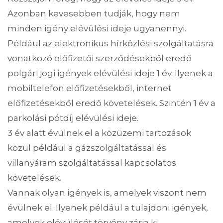
Azonban kevesebben tudják, hogy nem
minden igény elévülési ideje ugyanennyi.
Például az elektronikus hírközlési szolgáltatásra
vonatkozó előfizetői szerződésekből eredő
polgári jogi igények elévülési ideje 1 év. Ilyenek a
mobiltelefon előfizetésekből, internet
előfizetésekből eredő követelések. Szintén 1 év a
parkolási pótdíj elévülési ideje.
3 év alatt évülnek el a közüzemi tartozások
közül például a gázszolgáltatással és
villanyáram szolgáltatással kapcsolatos
követelések.
Vannak olyan igények is, amelyek viszont nem
évülnek el. Ilyenek például a tulajdoni igények,
amelyek elévülését törvény zárja ki.