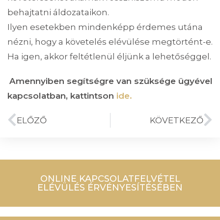
behajtatni áldozataikon.
Ilyen esetekben mindenképp érdemes utána
nézni, hogy a követelés elévülése megtörtént-e.
Ha igen, akkor feltétlenül éljünk a lehetőséggel.
Amennyiben segítségre van szüksége ügyével
kapcsolatban, kattintson
ide.
ELŐZŐ
KÖVETKEZŐ
ONLINE KAPCSOLATFELVÉTEL
ELÉVÜLÉS ÉRVÉNYESÍTÉSÉBEN