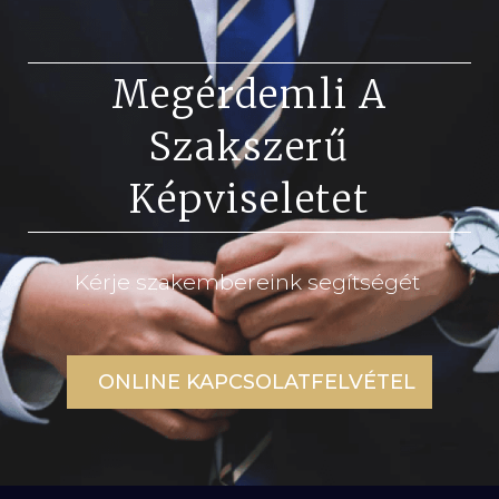
Megérdemli A
Szakszerű
Képviseletet
Kérje szakembereink segítségét
ONLINE KAPCSOLATFELVÉTEL