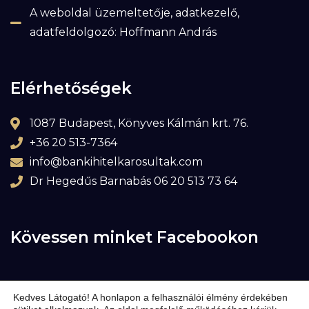
A weboldal üzemeltetője, adatkezelő,
adatfeldolgozó: Hoffmann András
Elérhetőségek
1087 Budapest, Könyves Kálmán krt. 76.
+36 20 513-7364
info@bankihitelkarosultak.com
Dr Hegedűs Barnabás 06 20 513 73 64
Kövessen minket Facebookon
Kedves Látogató! A honlapon a felhasználói élmény érdekében