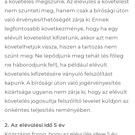
a követelés megszűnik. Az elévülés a követelést
nem szünteti meg, hanem csak a bírósági úton
való érvényesíthetőségét zárja ki. Ennek
legfontosabb következménye, hogy ha egy
elévült követelést kifizetünk, akkor azt nem
követelhetjük vissza, hiszen a tartozás nem
szűnt meg. Ne lepődjünk meg tehát (és főleg
ne háborodjunk fel!), ha például elévült
követelés kifizetésére irányuló felszólítást
kapunk. A bírósági úton való jogérvényesítés
kizártsága ugyanis nem zárja ki, hogy az elévült
követelés jogosultja felszólító levelet küldjön az
önkéntes teljesítés reményében.
2. Az elévülési idő 5 év
Közszájon forog, hogy az elévülés ideje 5 év.