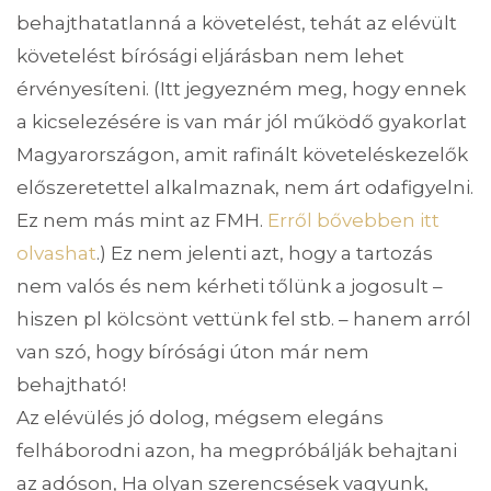
behajthatatlanná a követelést, tehát az elévült
követelést bírósági eljárásban nem lehet
érvényesíteni. (Itt jegyezném meg, hogy ennek
a kicselezésére is van már jól működő gyakorlat
Magyarországon, amit rafinált követeléskezelők
előszeretettel alkalmaznak, nem árt odafigyelni.
Ez nem más mint az FMH.
Erről bővebben itt
olvashat
.) Ez nem jelenti azt, hogy a tartozás
nem valós és nem kérheti tőlünk a jogosult –
hiszen pl kölcsönt vettünk fel stb. – hanem arról
van szó, hogy bírósági úton már nem
behajtható!
Az elévülés jó dolog, mégsem elegáns
felháborodni azon, ha megpróbálják behajtani
az adóson, Ha olyan szerencsések vagyunk,