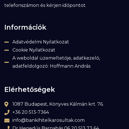
telefonszámon és kérjen időpontot.
Információk
Adatvédelmi Nyilatkozat
Cookie Nyilatkozat
A weboldal üzemeltetője, adatkezelő,
adatfeldolgozó: Hoffmann András
Elérhetőségek
1087 Budapest, Könyves Kálmán krt. 76.
+36 20 513-7364
info@bankihitelkarosultak.com
Dr Hegedűs Barnabás 06 20 513 73 64