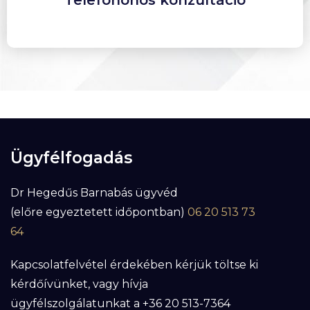
Ügyfélfogadás
Dr Hegedűs Barnabás ügyvéd
(előre egyeztetett időpontban)
06 20 513 73
64
Kapcsolatfelvétel érdekében kérjük töltse ki
kérdőívünket, vagy hívja
ügyfélszolgálatunkat a +36 20 513-7364