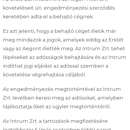
követeléseit ún. engedményezési szerződés
keretében adta el a behajtó cégnek.
Ez azt jelenti, hogy a behajtó céget illetik már
meg mindazok a jogok, amelyek eddig az Erstét
vagy az Aegont illették meg. Az Intrum Zrt. tehet
lépéseket az adósságok behajtására és az Intrum
indíthat jogi eljárást az adóssal szemben a
követelése végrehajtása céljából.
Az engedményezés megtörténtével az Intrum
Zrt. levélben keresi meg az adósokat, amelyben
tájékoztatja őket az ügylet megtörténtéről.
Az Intrum Zrt. a tartozások megfizetésére
legtöbbször 5 (más esetekben több) napot