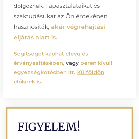
Tapasztalataikat és
dolgoznaK.
szaktudásukat az Ön érdekében
hasznosíták,
akár végrehajtási
eljárás alatt is.
Segítséget kaphat elévülés
érvényesítésében,
vagy
peren kívüli
egyezségkötésben itt.
Külföldön
élőknek is.
FIGYELEM!